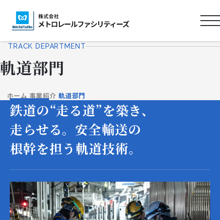
ロ
ゴ
TRACK DEPARTMENT
タ
軌道部門
イ
ト
ル
ホーム
事業紹介
軌道部門
鉄道の“走る道”を築き、
走らせる。
安全輸送の
根幹を担う軌道技術。