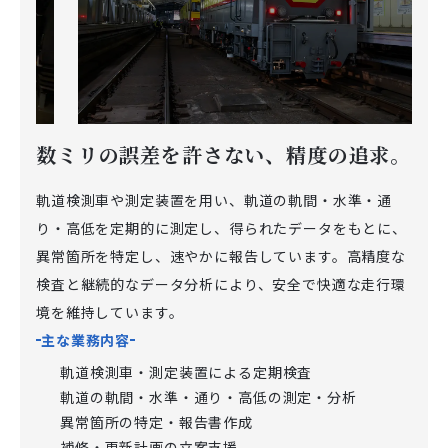
数ミリの誤差を許さない、精度の追求。
…
軌道検測車や測定装置を用い、軌道の軌間・水準・通
り・高低を定期的に測定し、得られたデータをもとに、
異常箇所を特定し、速やかに報告しています。高精度な
検査と継続的なデータ分析により、安全で快適な走行環
境を維持しています。
主な業務内容
軌道検測車・測定装置による定期検査
軌道の軌間・水準・通り・高低の測定・分析
異常箇所の特定・報告書作成
補修・更新計画の立案支援