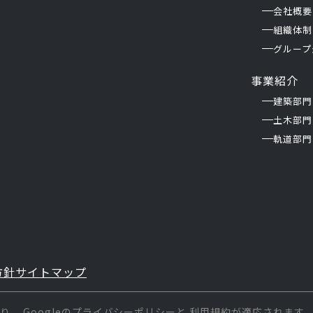
会社概要
組織体制
グループ
事業紹介
建築部門
土木部門
軌道部門
方針
サイトマップ
おり、
Googleの
プライバシーポリシー
と
利用規約
が適応されます