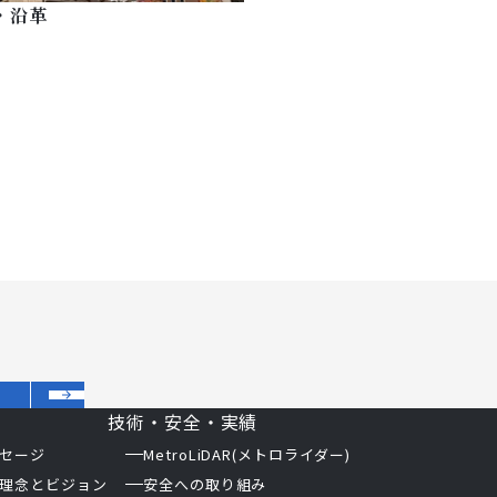
・沿革
技術・安全・実績
セージ
MetroLiDAR(メトロライダー)
理念とビジョン
安全への取り組み