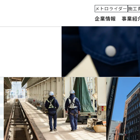
メトロライダー
施工
企業情報
事業紹
代表メッセージ
建築部門
MetroLiDAR(メトロライダー)
組織
私たちの理念とビジョン
土木部門
安全への取り組み
グル
会社概要・沿革
軌道部門
施工実績