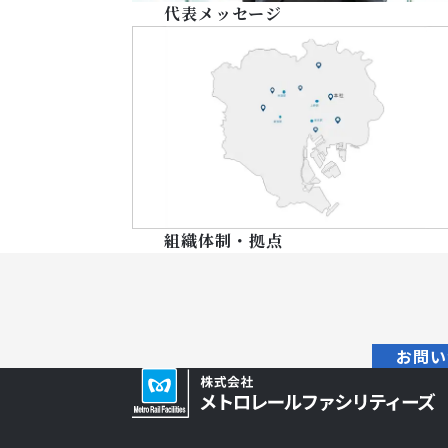
リ
代表メッセージ
テ
ィ
ー
ズ
組織体制・拠点
お問い