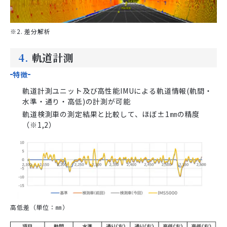
※2. 差分解析
4.
軌道計測
特徴
軌道計測ユニット及び高性能IMUによる軌道情報(軌間・
水準・通り・高低)の計測が可能
軌道検測車の測定結果と比較して、ほぼ±1㎜の精度
（※1,2）
高低差（単位：㎜）