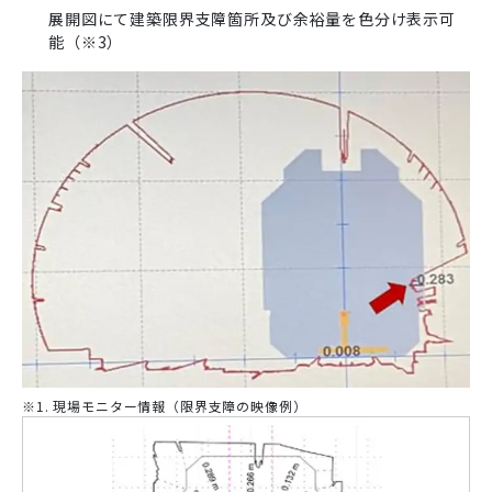
展開図にて建築限界支障箇所及び余裕量を色分け表示可
能（※3）
※1. 現場モニター情報（限界支障の映像例）