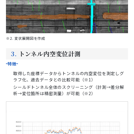
※2. 変状展開図を作成
3.
トンネル内空変位計測
特徴
取得した座標データからトンネルの内空変位を測定しグ
ラフ化、過去データとの比較可能（※1）
シールドトンネル全体のスクリーニング（計測→差分解
析→変位箇所は精密測量）が可能（※2）