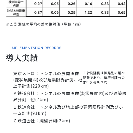
※2. 計測値の平均の差の絶対値（単位：㎜）
IMPLEMENTATION RECORDS
導入実績
東京メトロ：トンネルの展開画像
※計測延長は線路別の延べ
距離であり、精度検証分の
(変状展開図)及び建築限界計測、地
走行延長を含む
上子計測(220km)
Ａ鉄道会社：トンネルの展開画像(変状展開図)及び建築限
界計測 他(7km)
Ｂ鉄道会社：トンネル及び地上部の建築限界計測及びホ
ーム計測(91km)
Ｃ鉄道会社：擁壁計測(2km)