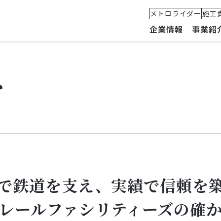
メトロライダー
施工
企業情報
事業紹
へ
代表メッセージ
建築部門
MetroLiDAR(メトロライダー)
組織
私たちの理念とビジョン
土木部門
安全への取り組み
グル
会社概要・沿革
軌道部門
施工実績
で鉄道を支え、実績で信頼を
レールファシリティーズの確