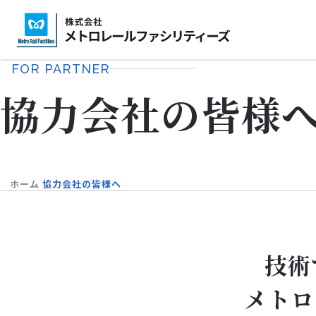
株
企業情報
事業紹介
技術・安全・実績
式
FOR PARTNER
会
協力会社の皆様
社
メ
ト
ロ
ホーム
協力会社の皆様へ
レ
ー
ル
技術
フ
ァ
メトロ
シ