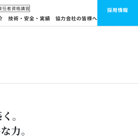
責任者資格講習
採用情報
介
技術・安全・実績
協力会社の皆様へ
体制・拠点
ープ企業
築く。
かな力。