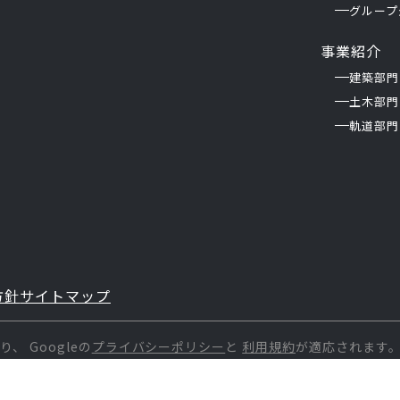
グループ
事業紹介
建築部門
土木部門
軌道部門
方針
サイトマップ
おり、
Googleの
プライバシーポリシー
と
利用規約
が適応されます