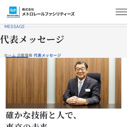
ロ
ゴ
MESSAGE
タ
代表メッセージ
イ
ト
ル
ホーム
企業情報
代表メッセージ
確かな技術と人で、
東京の未来、